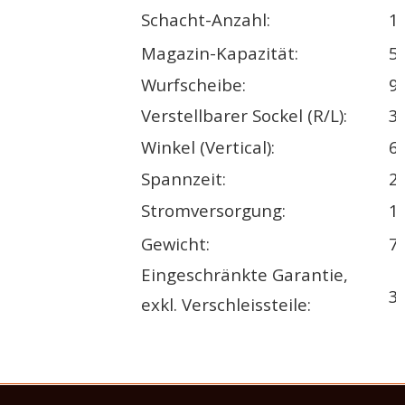
Schacht-Anzahl:
1
Magazin-Kapazität:
5
Wurfscheibe:
9
Verstellbarer Sockel (R/L):
3
Winkel (Vertical):
6
Spannzeit:
2.
Stromversorgung:
1
Gewicht:
7
Eingeschränkte Garantie,
3 
exkl. Verschleissteile: