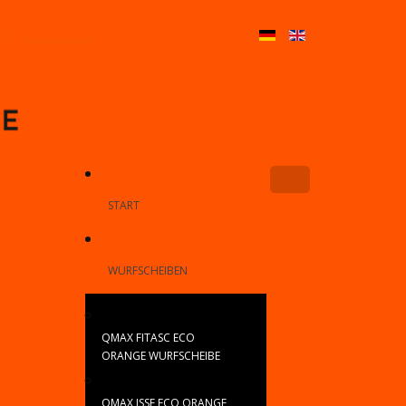
START
WURFSCHEIBEN
QMAX FITASC ECO
ORANGE WURFSCHEIBE
QMAX ISSF ECO ORANGE